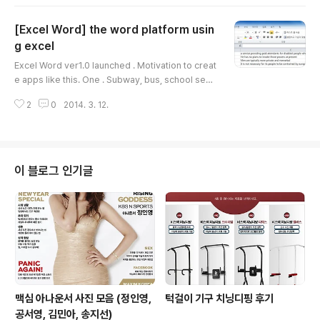
age & Input 2. Select Text-To-Speech output 3.
Click the icon 4. Select the language 5. If you wa
[Excel Word] the word platform usin
nt to study Korean, Korean to select.
g excel
글 내용
Excel Word ver1.0 launched . Motivation to creat
e apps like this. One . Subway, bus, school secr
etary so you try to memorize the words out of v
2
0
2014. 3. 12.
iew in the book was quite a few stress . -> One-
touch vocabulary is possible to study the smart
phone . Two . Do not waste words , I should be
able to memorize the words you need to revie
w it . - > One Touch vocabulary words that you
이 블로그 인기글
want to edit the Excel..
맥심 아나운서 사진 모음 (정인영,
턱걸이 기구 치닝디핑 후기
공서영, 김민아, 송지선)