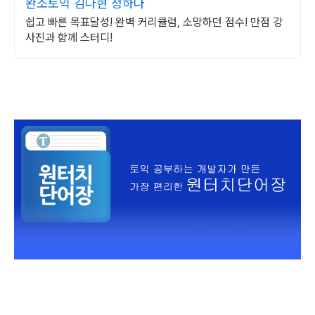
완소토익 김나현 정하나
쉽고 빠른 목표달성! 완벽 커리큘럼, 소망하던 점수! 만점 강
사진과 함께 스터디!