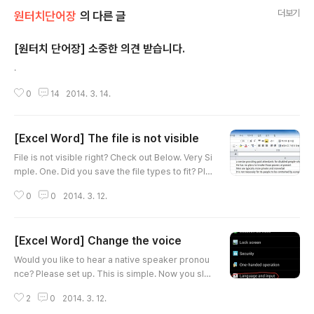
더보기
원터치단어장
의 다른 글
[원터치 단어장] 소중한 의견 받습니다.
글 내용
.
0
14
2014. 3. 14.
[Excel Word] The file is not visible
글 내용
File is not visible right? Check out Below. Very Si
mple. One. Did you save the file types to fit? Ple
ase enter the words you want to memorize in "A
0
0
2014. 3. 12.
column" Enter your interpretation of the word in
column B Enter the examples column c Two. Did
you save it as a xls file extension? (xlsx is not su
[Excel Word] Change the voice
pported.) Is not this does not help, please leave
글 내용
a comment. 'll Process as fast as possible in rea
Would you like to hear a native speaker pronou
l ti..
nce? Please set up. This is simple. Now you slo
wly along the back - very easy. Please set up a
2
0
2014. 3. 12.
s shown below. Really easy. 1. Select the Langu