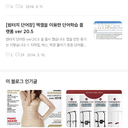
설정에서 언어 및 입력을 선택합니다. 2. 음성으로 읽어주
0
0
2014. 3. 11.
기를 선택합니다. 3. Google TTS 엔진의 설정아이콘을
클릭합니다. 4. 음성으로 읽어줄 언어를 설정합니다. 5. 영
어단어 공부를 하면 영어(미국) 을 선택해주세요. 일본어라
[원터치 단어장] 엑셀을 이용한 단어학습 플
면 일본어, 중국어라면 중국어를 선택해주세요.
랫폼 ver 20.5
글 내용
원터치 단어장 ver20.5 을 출시 했습니다. 앱을 만든 동기
는 이렇습니다. 1. 지하철, 버스, 학원 줄서기 등등 단어를
외우려고 책을 꺼내 보기에는 어지간히 스트레스였습니다.
2
29
2014. 3. 10.
-> 원터치 단어장은 스마트폰으로 공부가 가능합니다. 2.
쓸데 없는 단어 말고, 내가 정리한 복습해야 하는 단어를 외
울 수 있어야 했습니다. -> 원터치 단어장은 엑셀로 편집해
서 원하는 단어만 외울 수 있도록 만들었습니다. 3. 한손에
는 무거운 가방이 있기 때문에 한손으로 스마트폰을 잡고
이 블로그 인기글
공부하고 싶었습니다. -> 원터치 단어장은 엄지손가락을
이용한 원터치 기술을 이용해서 만들었습니다. 원터치 단
어장은 어떤 장소에든 쉽게 원터치로 단어를 외울 수 있습
니다. 기능소개 1. 암기/미암기 학습 설정2. 일반/음성 학습
설정3. 순..