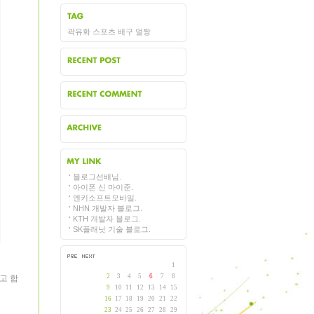
지사항
곽유화 스포츠 배구 얼짱
그목록
근에 올라온 글
근에 달린 댓글
보관함
블로그선배님.
크
아이폰 신 마이준.
엔키소프트모바일.
NHN 개발자 블로그.
KTH 개발자 블로그.
SK플래닛 기술 블로그.
1
2
3
4
5
6
7
8
고 합
9
10
11
12
13
14
15
16
17
18
19
20
21
22
23
24
25
26
27
28
29