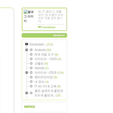
앱, IT, 블로그, 생활
상식, 등 도움이 되는
모든 것을 공유 합니
다.
hoonihoon
Developer...
(223)
Android
(50)
AI & 개발 도구
(0)
아카이브 ~ 2025
(0)
코틀린
(0)
Admob
(2)
아카이브 ~2019
(124)
원터치단어장
(8)
내 정보
(4)
IT 세니마 & 교육
(8)
좋은 설계자 & 좋은관
리자 & 좋은개..
(23)